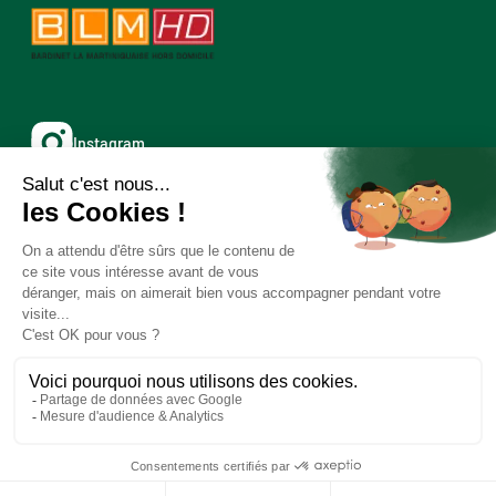
Instagram
Facebook
X
© Copyright 2026 - Caraïbos - Tous droits réservés - Réalisé
par
Kaizen Agency
L’ABUS D’ALCOOL EST DANGEREUX
POUR LA SANTÉ, À CONSOMMER AVEC